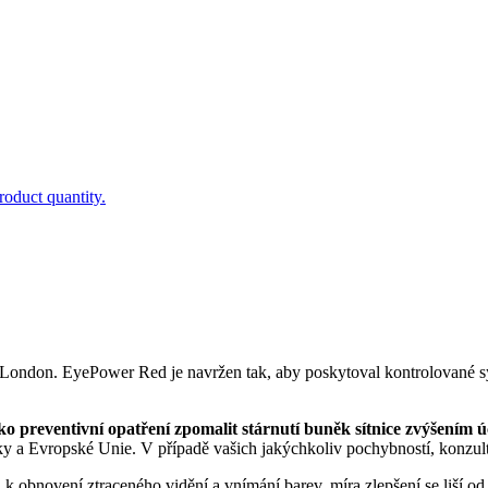
roduct quantity.
e London. EyePower Red je navržen tak, aby poskytoval kontrolované s
ko preventivní opatření zpomalit stárnutí buněk sítnice zvýšením 
ky a Evropské Unie. V případě vašich jakýchkoliv pochybností, konzul
obnovení ztraceného vidění a vnímání barev, míra zlepšení se liší od č