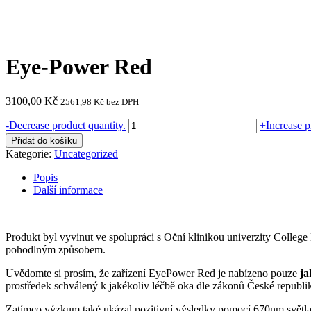
Eye-Power Red
3100,00
Kč
2561,98
Kč
bez DPH
Eye-
-
Decrease product quantity.
+
Increase p
Power
Přidat do košíku
Red
Kategorie:
Uncategorized
množství
Popis
Další informace
Produkt byl vyvinut ve spolupráci s Oční klinikou univerzity Colleg
pohodlným způsobem.
Uvědomte si prosím, že zařízení EyePower Red je nabízeno pouze
ja
prostředek schválený k jakékoliv léčbě oka dle zákonů České republi
Zatímco výzkum také ukázal pozitivní výsledky pomocí 670nm světla k 