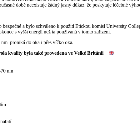
současné době neexistuje žádný jasný důkaz, že poskytuje léčebné výh
to bezpečné a bylo schváleno k použití Etickou komisí University Col
okonce s vyšší energií než ta používaná v tomto zařízení.
 nm proniká do oka i přes víčko oka.
ola kvality byla také provedena ve Velké Británii
670 nm
tím
nabití