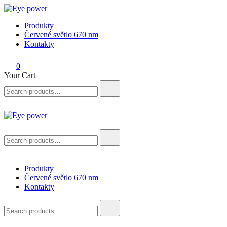
Skip
to
Eye power
Produkty
content
Červené světlo 670 nm
Kontakty
0
Your Cart
Search
for:
Eye power
Search
for:
Produkty
Červené světlo 670 nm
Kontakty
Search
for: