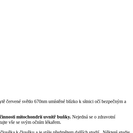
ytě červené světlo 670nm umístěné blízko k sítnici očí bezpečným a
účinnosti mitochondrií uvnitř buňky.
Nejedná se o zdravotní
tujte vše se svým očním lékařem.
lověka k člověku a je stále předmětem dalších studií. Některé studie