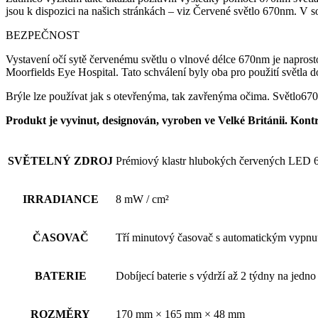
jsou k dispozici na našich stránkách – viz Červené světlo 670nm. V 
BEZPEČNOST
Vystavení očí sytě červenému světlu o vlnové délce 670nm je napros
Moorfields Eye Hospital. Tato schválení byly oba pro použití světla d
Brýle lze používat jak s otevřenýma, tak zavřenýma očima. Světlo670
Produkt je vyvinut, designován, vyroben ve Velké Británii. Kontr
SVĚTELNÝ ZDROJ
Prémiový klastr hlubokých červených LED 
IRRADIANCE
8 mW / cm²
ČASOVAČ
Tří minutový časovač s automatickým vypnu
BATERIE
Dobíjecí baterie s výdrží až 2 týdny na jedno 
ROZMĚRY
170 mm × 165 mm × 48 mm