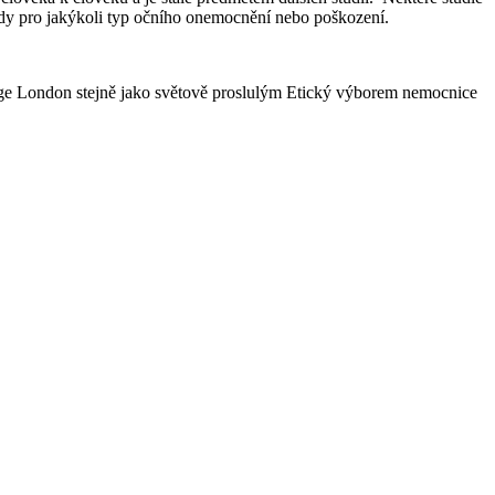
ody pro jakýkoli typ očního onemocnění nebo poškození.
lege London stejně jako světově proslulým Etický výborem nemocnice